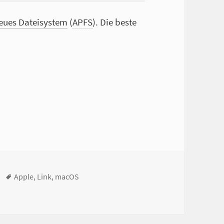
eues Dateisystem
(
APFS
). Die beste
Tags
Apple
,
Link
,
macOS