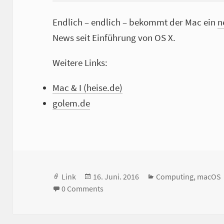
Endlich – endlich – bekommt der Mac ein
n
News seit Einführung von OS X.
Weitere Links:
Mac & I (heise.de)
golem.de
Format
Link
Veröffentlicht
16. Juni. 2016
Kategorien
Computing
,
macOS
0 Comments
am