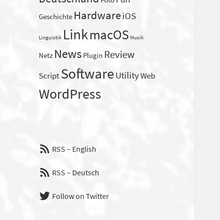
Foto
Hardware
iOS
Geschichte
Link
macOS
Linguistik
Musik
News
Review
Netz
Plugin
Software
Utility
Script
Web
WordPress
RSS – English
RSS – Deutsch
Follow on Twitter