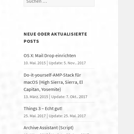
u
c
h
e
NEUE ODER AKTUALISIERTE
n
POSTS
n
a
OS X: Mail Drop einrichten
c
|
h
10. Mai. 2015
Update: 5. Nov.. 2017
:
Do-it-yourself-AMP-Stack für
macOS (High Sierra, Sierra, El
Capitan, Yosemite)
|
13. März. 2015
Update: 7. Okt.. 2017
Things 3 – Echt gut!
|
25. Mai. 2017
Update: 25. Mai. 2017
Archive Assistant (Script)