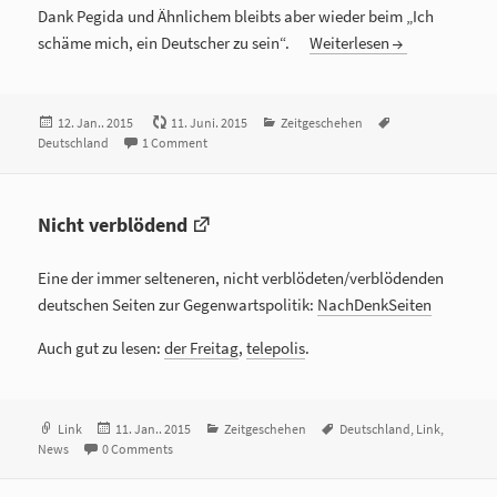
Dank Pegida und Ähnlichem bleibts aber wieder beim „Ich
schäme mich, ein Deutscher zu sein“.
Weiterlesen
Veröffentlicht
12. Jan.. 2015
11. Juni. 2015
Kategorien
Zeitgeschehen
Tags
Deutschland
am
1 Comment
Nicht verblödend
Eine der immer selteneren, nicht verblödeten/verblödenden
deutschen Seiten zur Gegenwartspolitik:
NachDenkSeiten
Auch gut zu lesen:
der Freitag
,
telepolis
.
Format
Link
Veröffentlicht
11. Jan.. 2015
Kategorien
Zeitgeschehen
Tags
Deutschland
,
Link
,
News
0 Comments
am