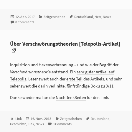
Veröffentlicht
12. Apr.. 2017
Kategorien
Zeitgeschehen
Tags
Deutschland
,
Netz
,
News
am
0 Comments
Über Verschwörungstheorien [Telepolis-Artikel]
Inquisition und Hexenverbrennung – und wie der Begriff der
Verschwörungstheorie
entstand. Ein
sehr guter Artikel auf
Telepolis
. Lesenswert auch der
erste Teil
des Artikels, und sehr
sehenswert die darin verlinkte, fünfstündige
Doku zu 9/11
.
Danke wieder mal an die
NachDenkSeiten
für den Link.
Format
Link
Veröffentlicht
16. Nov.. 2015
Kategorien
Zeitgeschehen
Tags
Deutschland
,
Geschichte
,
Link
am
,
News
0 Comments