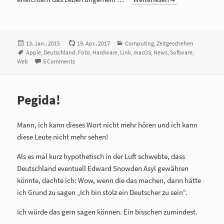
Veröffentlicht
13. Jan.. 2015
19. Apr.. 2017
Kategorien
Computing
,
Zeitgeschehen
am
Tags
Apple
,
Deutschland
,
Foto
,
Hardware
,
Link
,
macOS
,
News
,
Software
,
Web
5 Comments
Pegida!
Mann, ich kann dieses Wort nicht mehr hören und ich kann
diese Leute nicht mehr sehen!
Als es mal kurz hypothetisch in der Luft schwebte, dass
Deutschland eventuell Edward Snowden Asyl gewähren
könnte, dachte ich: Wow, wenn die das machen, dann hätte
ich Grund zu sagen „Ich bin stolz ein Deutscher zu sein“.
Ich würde das gern sagen können. Ein bisschen zumindest.