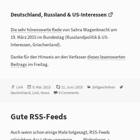
Deutschland, Russland & US-Interessen
Die sehr hörenswerte Rede
von Sahra Wagenknecht am
19. März 2015 im Bundestag (Russlandpolitik & US-
Interessen, Griechenland).
Danke für den Hinweis an den Verfasser
dieses lesenswerten
Beitrags
im Freitag.
Format
Link
Veröffentlicht
9. Mai. 2015
11. Juni. 2015
Kategorien
Zeitgeschehen
Tags
Deutschland
,
Link
am
,
News
0 Comments
Gute RSS-Feeds
Auch wenn schon einige Male totgesagt, RSS-Feeds
erleichtern das Leben ungemein …
Weiterlesen