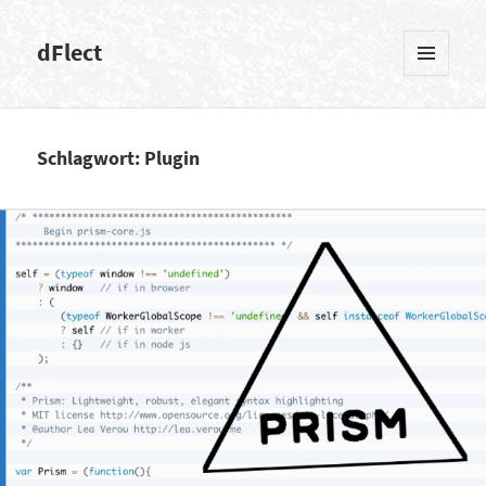
dFlect
MENÜ
UND
WIDGETS
Schlagwort: Plugin