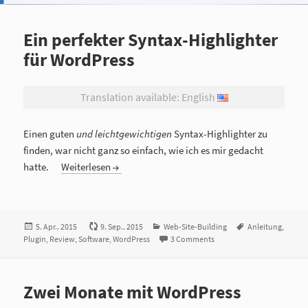
Ein perfekter Syntax-Highlighter
für WordPress
Translation available: English
Einen guten
und leichtgewichtigen
Syntax-Highlighter zu
finden, war nicht ganz so einfach, wie ich es mir gedacht
hatte.
Weiterlesen
Veröffentlicht
5. Apr.. 2015
9. Sep.. 2015
Kategorien
Web-Site-Building
Tags
Anleitung
,
Plugin
am
,
Review
,
Software
,
WordPress
3 Comments
Zwei Monate mit WordPress