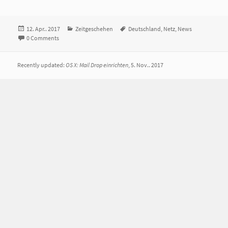
Veröffentlicht
12. Apr.. 2017
Kategorien
Zeitgeschehen
Tags
Deutschland
,
Netz
,
News
am
0 Comments
Recently updated:
OS X: Mail Drop einrichten
, 5. Nov.. 2017