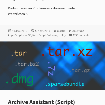
Dadurch werden Probleme wie diese vermieden:
Weiterlesen
Veröffentlicht
10. Mai. 2015
5. Nov.. 2017
Kategorien
macOS
Tags
Anleitung
,
AppleScript
am
,
macOS
,
Netz
,
Script
,
Software
,
Utility
12 Comments
Archive Assistant (Script)