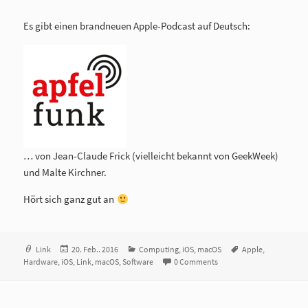
Es gibt einen brandneuen Apple-Podcast auf Deutsch:
… von Jean-Claude Frick (vielleicht bekannt von GeekWeek)
und Malte Kirchner.
Hört sich ganz gut an
Format
Link
Veröffentlicht
20. Feb.. 2016
Kategorien
Computing
,
iOS
,
macOS
Tags
Apple
,
Hardware
,
iOS
am
,
Link
,
macOS
,
Software
0 Comments