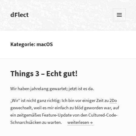
dFlect
MENÜ
UND
WIDGETS
Kategorie: macOS
Things 3 – Echt gut!
Wir haben jahrelang gewartet; jetzt ist es da.
„Wir“ ist nicht ganz richtig: Ich bin vor einiger Zeit zu
2Do
gewechselt, weil es mir einfach zu blöd geworden war, auf
ein zeitgemäßes Feature-Update von den Cultured-Code-
Schnarchsäcken zu warten.
Things 3 – Echt gut!
weiterlesen