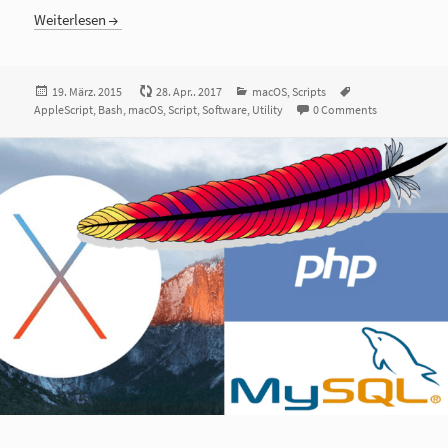
Weiterlesen
Veröffentlicht
19. März. 2015
28. Apr.. 2017
Kategorien
macOS
,
Scripts
Tags
AppleScript
am
,
Bash
,
macOS
,
Script
,
Software
,
Utility
0 Comments