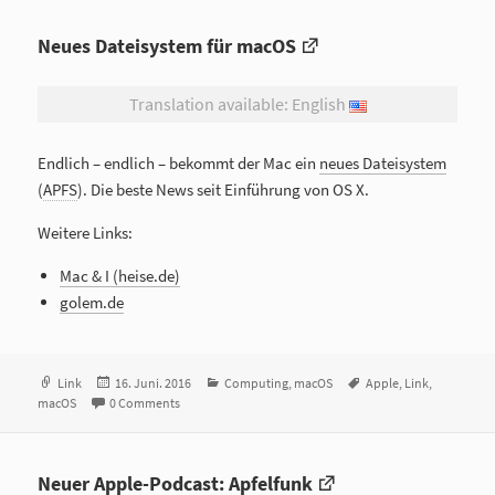
Neues Dateisystem für macOS
Translation available: English
Endlich – endlich – bekommt der Mac ein
neues Dateisystem
(
APFS
). Die beste News seit Einführung von OS X.
Weitere Links:
Mac & I (heise.de)
golem.de
Format
Link
Veröffentlicht
16. Juni. 2016
Kategorien
Computing
,
macOS
Tags
Apple
,
Link
,
macOS
0 Comments
am
Neuer Apple-Podcast: Apfelfunk