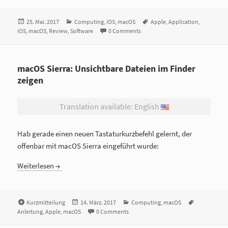
Veröffentlicht
25. Mai. 2017
Kategorien
Computing
,
iOS
,
macOS
Tags
Apple
,
Application
,
iOS
,
am
macOS
,
Review
,
Software
0 Comments
macOS Sierra: Unsichtbare Dateien im Finder
zeigen
Translation available: English
Hab gerade einen neuen Tastaturkurzbefehl gelernt, der
offenbar mit macOS Sierra eingeführt wurde:
Weiterlesen
Format
Kurzmitteilung
Veröffentlicht
14. März. 2017
Kategorien
Computing
,
macOS
Tags
Anleitung
,
Apple
,
macOS
am
0 Comments