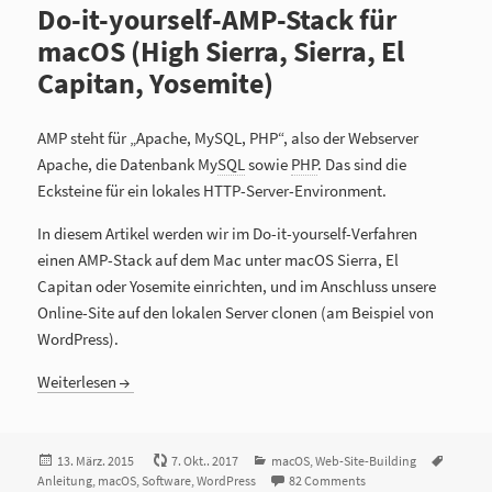
Do-it-yourself-AMP-Stack für
macOS (High Sierra, Sierra, El
Capitan, Yosemite)
AMP
steht für „Apache, MySQL, PHP“, also der Webserver
Apache, die Datenbank My
SQL
sowie
PHP
. Das sind die
Ecksteine für ein lokales HTTP-Server-Environment.
In diesem Artikel werden wir im Do-it-yourself-Verfahren
einen AMP-Stack auf dem Mac unter macOS Sierra, El
Capitan oder Yosemite einrichten, und im Anschluss unsere
Online-Site auf den lokalen Server clonen (am Beispiel von
WordPress).
Weiterlesen
Veröffentlicht
13. März. 2015
7. Okt.. 2017
Kategorien
macOS
,
Web-Site-Building
Tags
Anleitung
am
,
macOS
,
Software
,
WordPress
82 Comments