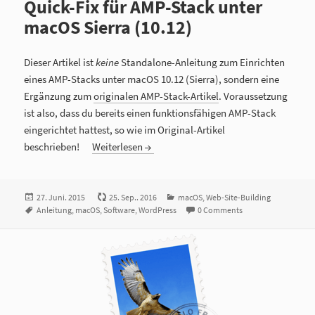
Quick-Fix für AMP-Stack unter
macOS Sierra (10.12)
Dieser Artikel ist
keine
Standalone-Anleitung zum Einrichten
eines AMP-Stacks unter macOS 10.12 (Sierra), sondern eine
Ergänzung zum
originalen AMP-Stack-Artikel
. Voraussetzung
ist also, dass du bereits einen funktionsfähigen AMP-Stack
eingerichtet hattest, so wie im Original-Artikel
beschrieben!
Weiterlesen
Veröffentlicht
27. Juni. 2015
25. Sep.. 2016
Kategorien
macOS
,
Web-Site-Building
am
Tags
Anleitung
,
macOS
,
Software
,
WordPress
0 Comments