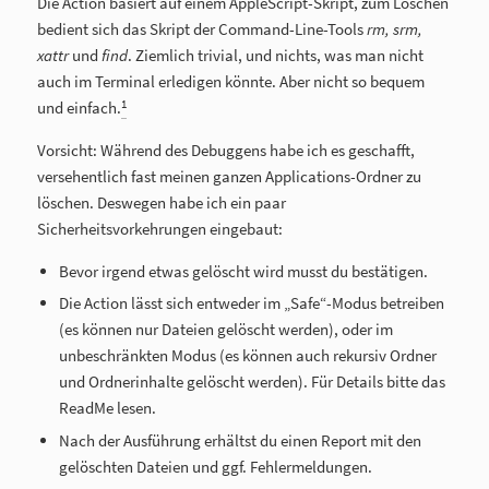
Die Action basiert auf einem AppleScript-Skript, zum Löschen
bedient sich das Skript der Command-Line-Tools
rm, srm,
xattr
und
find
. Ziemlich trivial, und nichts, was man nicht
auch im Terminal erledigen könnte. Aber nicht so bequem
1
und einfach.
Vorsicht: Während des Debuggens habe ich es geschafft,
versehentlich fast meinen ganzen Applications-Ordner zu
löschen. Deswegen habe ich ein paar
Sicherheitsvorkehrungen eingebaut:
Bevor irgend etwas gelöscht wird musst du bestätigen.
Die Action lässt sich entweder im „Safe“-Modus betreiben
(es können nur Dateien gelöscht werden), oder im
unbeschränkten Modus (es können auch rekursiv Ordner
und Ordnerinhalte gelöscht werden). Für Details bitte das
ReadMe lesen.
Nach der Ausführung erhältst du einen Report mit den
gelöschten Dateien und ggf. Fehlermeldungen.