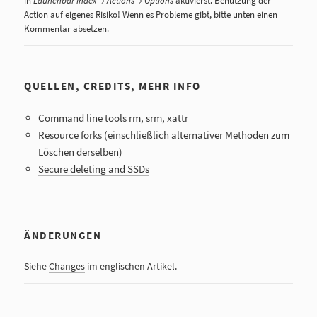
in
Launchbar Index → Actions → Options
aktivierst. Benutzung der
Action auf eigenes Risiko! Wenn es Probleme gibt, bitte unten einen
Kommentar absetzen.
QUELLEN, CREDITS, MEHR INFO
Command line tools
rm
,
srm
,
xattr
Resource forks
(einschließlich alternativer Methoden zum
Löschen derselben)
Secure deleting and SSDs
ÄNDERUNGEN
Siehe
Changes
im englischen Artikel.