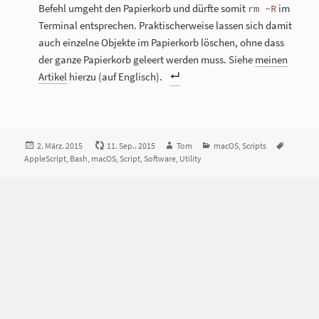
Befehl umgeht den Papierkorb und dürfte somit
im
rm -R
Terminal entsprechen. Praktischerweise lassen sich damit
auch einzelne Objekte im Papierkorb löschen, ohne dass
der ganze Papierkorb geleert werden muss. Siehe
meinen
Artikel
hierzu (auf Englisch).
Veröffentlicht
2. März. 2015
11. Sep.. 2015
Autor
Tom
Kategorien
macOS
,
Scripts
Tags
AppleScript
am
,
Bash
,
macOS
,
Script
,
Software
,
Utility