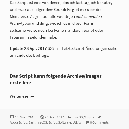
Das Script ist eins von denen, das ich fast täglich benutze,
und zwar aus folgendem Grund: Es gibt mir über die
Menüleiste Zugriff auf alle wichtigen
und sinnvollen
Archivtypen und dmg, wie ich es in dieser Form
seltsamerweise noch bei keinem anderen Script oder
Programm gefunden habe.
Update
28 Apr. 2017 @ 2 h
Letzte Script-Änderungen siehe
am Ende
des Beitrags.
Das Script kann folgende Archive/Images
erstellen:
Weiterlesen
Veröffentlicht
19. März. 2015
28. Apr.. 2017
Kategorien
macOS
,
Scripts
Tags
AppleScript
am
,
Bash
,
macOS
,
Script
,
Software
,
Utility
0 Comments