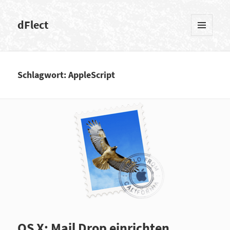
dFlect
MENÜ
UND
WIDGETS
Schlagwort: AppleScript
OS X: Mail Drop einrichten