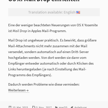
Translation available: English
Eine der weniger beachteten Neuerungen von OS X Yosemite
ist
Mail Drop
in Apples Mail-Programm.
Mail Drop ist ungeheuer praktisch. Es bewirkt, dass größere
Mail-Attachments nicht mehr zusammen mit der Mail
versendet, sondern automatisch auf einen Dritt-Server
hochgeladen werden. Von dort werden sie dann vom
Empfänger entweder automatisch oder durch Klicken des
Links heruntergeladen (je nach Einstellung des Mail-
Programms des Empfängers).
Dadurch werden Probleme wie diese vermieden:
Weiterlesen
Veröffentlicht
10. Mai. 2015
5. Nov.. 2017
Kategorien
macOS
Tags
Anleitung
,