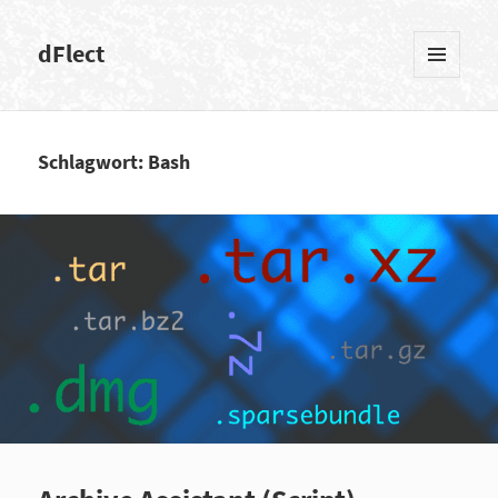
dFlect
MENÜ
UND
WIDGETS
Schlagwort: Bash