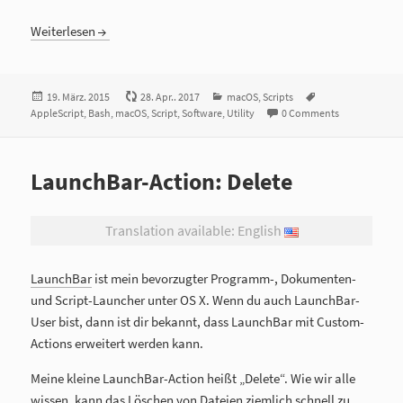
Weiterlesen
Veröffentlicht
19. März. 2015
28. Apr.. 2017
Kategorien
macOS
,
Scripts
Tags
AppleScript
am
,
Bash
,
macOS
,
Script
,
Software
,
Utility
0 Comments
LaunchBar-Action: Delete
Translation available: English
LaunchBar
ist mein bevorzugter Programm-, Dokumenten-
und Script-Launcher unter OS X. Wenn du auch LaunchBar-
User bist, dann ist dir bekannt, dass LaunchBar mit Custom-
Actions erweitert werden kann.
Meine kleine LaunchBar-Action heißt „Delete“. Wie wir alle
wissen, kann das Löschen von Dateien ziemlich schnell zu