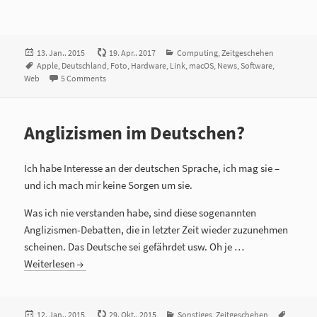
Veröffentlicht
13. Jan.. 2015
19. Apr.. 2017
Kategorien
Computing
,
Zeitgeschehen
am
Tags
Apple
,
Deutschland
,
Foto
,
Hardware
,
Link
,
macOS
,
News
,
Software
,
Web
5 Comments
Anglizismen im Deutschen?
Ich habe Interesse an der deutschen Sprache, ich mag sie –
und ich mach mir keine Sorgen um sie.
Was ich nie verstanden habe, sind diese sogenannten
Anglizismen-Debatten, die in letzter Zeit wieder zuzunehmen
scheinen. Das Deutsche sei gefährdet usw. Oh je …
Weiterlesen
Veröffentlicht
12. Jan.. 2015
29. Okt.. 2015
Kategorien
Sonstiges
,
Zeitgeschehen
Tags