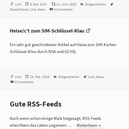
Format
Link
Veröffentlicht
9. Mai. 2015
11. Juni. 2015
Kategorien
Zeitgeschehen
Tags
Deutschland
,
Link
am
,
News
0 Comments
Heise/c’t zum SIM-Schlüssel-Klau
Ein sehr gut geschriebener Artikel auf Heise zum SIM-Karten-
Schlüssel-Klau durch NSA und GCHQ.
Format
Link
Veröffentlicht
24. Feb.. 2015
Kategorien
Zeitgeschehen
Tags
Link
,
News
0 Comments
am
Gute RSS-Feeds
Auch wenn schon einige Male totgesagt, RSS-Feeds
erleichtern das Leben ungemein …
Weiterlesen