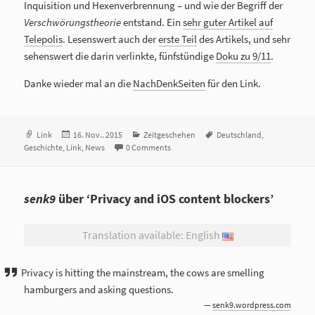
Inquisition und Hexenverbrennung – und wie der Begriff der
Verschwörungstheorie
entstand. Ein
sehr guter Artikel auf
Telepolis
. Lesenswert auch der
erste Teil
des Artikels, und sehr
sehenswert die darin verlinkte, fünfstündige
Doku zu 9/11
.
Danke wieder mal an die
NachDenkSeiten
für den Link.
Format
Link
Veröffentlicht
16. Nov.. 2015
Kategorien
Zeitgeschehen
Tags
Deutschland
,
Geschichte
,
Link
am
,
News
0 Comments
senk9
über ‘Privacy and iOS content blockers’
Translation available: English
Privacy is hitting the mainstream, the cows are smelling
hamburgers and asking questions.
—
senk9.wordpress.com