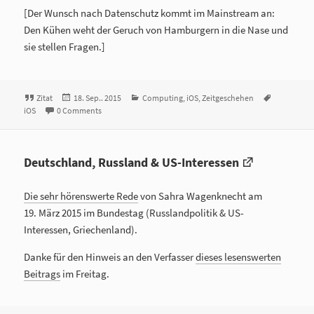
[Der Wunsch nach Datenschutz kommt im Mainstream an:
Den Kühen weht der Geruch von Hamburgern in die Nase und
sie stellen Fragen.]
Format
Zitat
Veröffentlicht
18. Sep.. 2015
Kategorien
Computing
,
iOS
,
Zeitgeschehen
Tags
iOS
0 Comments
am
Deutschland, Russland & US-Interessen
Die sehr hörenswerte Rede
von Sahra Wagenknecht am
19. März 2015 im Bundestag (Russlandpolitik & US-
Interessen, Griechenland).
Danke für den Hinweis an den Verfasser
dieses lesenswerten
Beitrags
im Freitag.