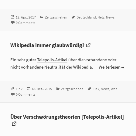
Veröffentlicht
12. Apr.. 2017
Kategorien
Zeitgeschehen
Tags
Deutschland
,
Netz
,
News
am
0 Comments
Wikipedia immer glaubwürdig?
Ein sehr guter
Telepolis-Artikel
über die vorhandene oder
nicht vorhandene Neutralität der Wikipedia.
Weiterlesen
Format
Link
Veröffentlicht
18. Dez.. 2015
Kategorien
Zeitgeschehen
Tags
Link
,
News
,
Web
0 Comments
am
Über Verschwörungstheorien [Telepolis-Artikel]