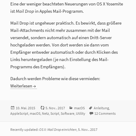
Eine der weniger beachteten Neuerungen von OS X Yosemite
ist
Mail Drop
in Apples Mail-Programm.
Mail Drop ist ungeheuer praktisch. Es bewirkt, dass größere
Mail-Attachments nicht mehr zusammen mit der Mail
versendet, sondern automatisch auf einen Dritt-Server
hochgeladen werden. Von dort werden sie dann vom
Empfänger entweder automatisch oder durch Klicken des
Links heruntergeladen (je nach Einstellung des Mail-
Programms des Empfängers).
Dadurch werden Probleme wie diese vermieden:
Weiterlesen
Veröffentlicht
10. Mai. 2015
5. Nov.. 2017
Kategorien
macOS
Tags
Anleitung
,
AppleScript
am
,
macOS
,
Netz
,
Script
,
Software
,
Utility
12 Comments
Recently updated:
OS X: Mail Drop einrichten
, 5. Nov.. 2017