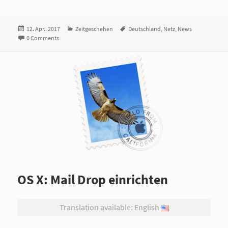
Veröffentlicht
12. Apr.. 2017
Kategorien
Zeitgeschehen
Tags
Deutschland
,
Netz
,
News
am
0 Comments
OS X: Mail Drop einrichten
Translation available: English