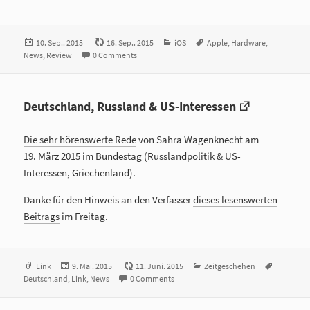
Veröffentlicht
10. Sep.. 2015
16. Sep.. 2015
Kategorien
iOS
Tags
Apple
,
Hardware
,
News
am
,
Review
0 Comments
Deutschland, Russland & US-Interessen
Die sehr hörenswerte Rede
von Sahra Wagenknecht am
19. März 2015 im Bundestag (Russlandpolitik & US-
Interessen, Griechenland).
Danke für den Hinweis an den Verfasser
dieses lesenswerten
Beitrags
im Freitag.
Format
Link
Veröffentlicht
9. Mai. 2015
11. Juni. 2015
Kategorien
Zeitgeschehen
Tags
Deutschland
,
Link
am
,
News
0 Comments