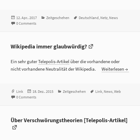
Veröffentlicht
12. Apr.. 2017
Kategorien
Zeitgeschehen
Tags
Deutschland
,
Netz
,
News
am
0 Comments
Wikipedia immer glaubwürdig?
Ein sehr guter
Telepolis-Artikel
über die vorhandene oder
nicht vorhandene Neutralität der Wikipedia.
Weiterlesen
Format
Link
Veröffentlicht
18. Dez.. 2015
Kategorien
Zeitgeschehen
Tags
Link
,
News
,
Web
0 Comments
am
Über Verschwörungstheorien [Telepolis-Artikel]