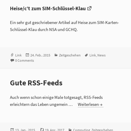
Heise/c’t zum SIM-Schlüssel-Klau
Ein sehr gut geschriebener Artikel auf Heise zum SIM-Karten-
Schlüssel-Klau durch NSA und GCHQ.
Format
Link
Veröffentlicht
24. Feb.. 2015
Kategorien
Zeitgeschehen
Tags
Link
,
News
0 Comments
am
Gute RSS-Feeds
Auch wenn schon einige Male totgesagt, RSS-Feeds
erleichtern das Leben ungemein …
Weiterlesen
Veröffentlicht
13. Jan.. 2015
19. Apr.. 2017
Kategorien
Computing
,
Zeitgeschehen