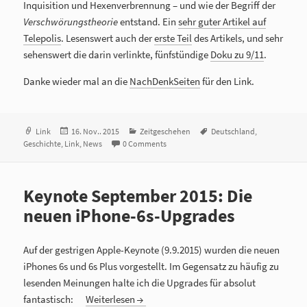
Inquisition und Hexenverbrennung – und wie der Begriff der
Verschwörungstheorie
entstand. Ein
sehr guter Artikel auf
Telepolis
. Lesenswert auch der
erste Teil
des Artikels, und sehr
sehenswert die darin verlinkte, fünfstündige
Doku zu 9/11
.
Danke wieder mal an die
NachDenkSeiten
für den Link.
Format
Link
Veröffentlicht
16. Nov.. 2015
Kategorien
Zeitgeschehen
Tags
Deutschland
,
Geschichte
,
Link
am
,
News
0 Comments
Keynote September 2015: Die
neuen iPhone-6s-Upgrades
Auf der gestrigen Apple-Keynote (9.9.2015) wurden die neuen
iPhones 6s und 6s Plus vorgestellt. Im Gegensatz zu häufig zu
lesenden Meinungen halte ich die Upgrades für absolut
fantastisch:
Weiterlesen