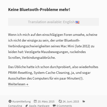
Keine Bluetooth-Probleme mehr!
Translation available: English
Wenn ich mich auf den einschlägigen Foren umsehe, scheine
ich nicht der einzige zu sein, der unter Bluetooth-
Verbindungsschwierigkeiten seines Mac Mini (late 2012) zu
leiden hat: Verzögerte Mausbewegungen, ruckelndes
Scrollen, Verbindungsabbrüche.
Das Übliche hatte ich schon durchprobiert, also wiederholtes
PRAM-Resetting, System-Cache-Cleaning, ja, und sogar
Ausschalten des Computers für ein paar Minuten(!).
Weiterlesen
Format
Kurzmitteilung
Veröffentlicht
20. März. 2015
24. Juni. 2015
Kategorien
Computing
Tags
Apple
,
Hardware
am
0 Comments