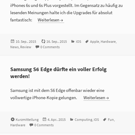
iPhones 6s und 6s Plus vorgestellt. Im Gegensatz zu häufig zu
lesenden Meinungen halte ich die Upgrades für absolut
fantastisch:
Weiterlesen
Veröffentlicht
10. Sep.. 2015
16. Sep.. 2015
Kategorien
iOS
Tags
Apple
,
Hardware
,
News
am
,
Review
0 Comments
Samsung S6 Edge dürfte ein voller Erfolg
werden!
Samsung ist mit dem S6 Edge offenbar wieder eine
vollwertige iPhone-Kopie gelungen.
Weiterlesen
Format
Kurzmitteilung
Veröffentlicht
4. Apr.. 2015
Kategorien
Computing
,
iOS
Tags
Fun
,
Hardware
0 Comments
am