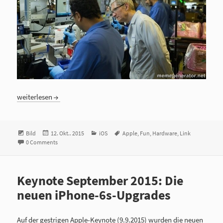
iPhone, TSMC und Samsung …
weiterlesen
Format
Bild
Veröffentlicht
12. Okt.. 2015
Kategorien
iOS
Tags
Apple
,
Fun
,
Hardware
,
Link
0 Comments
am
Keynote September 2015: Die
neuen iPhone-6s-Upgrades
Auf der gestrigen Apple-Keynote (9.9.2015) wurden die neuen