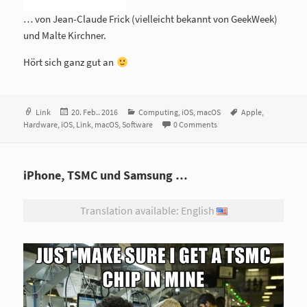
… von Jean-Claude Frick (vielleicht bekannt von GeekWeek)
und Malte Kirchner.
Hört sich ganz gut an
Format
Link
Veröffentlicht
20. Feb.. 2016
Kategorien
Computing
,
iOS
,
macOS
Tags
Apple
,
Hardware
,
iOS
am
,
Link
,
macOS
,
Software
0 Comments
iPhone, TSMC und Samsung …
Translation available: English