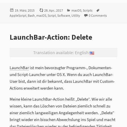
Veröffentlicht
19. März. 2015
28. Apr.. 2017
Kategorien
macOS
,
Scripts
Tags
AppleScript
am
,
Bash
,
macOS
,
Script
,
Software
,
Utility
0 Comments
LaunchBar-Action: Delete
Translation available: English
LaunchBar
ist mein bevorzugter Programm-, Dokumenten-
und Script-Launcher unter OS X. Wenn du auch LaunchBar-
User bist, dann ist dir bekannt, dass LaunchBar mit Custom-
Actions erweitert werden kann.
Meine kleine LaunchBar-Action heißt „Delete“. Wie wir alle
wissen, kann das Löschen von Dateien ziemlich schnell zu
einer ziemlich langweiligen Angelegenheit werden. „Delete“
bringt wieder ein bisschen Abwechslung ins Spiel und macht
das Dateienlöschen wieder zu der befriedigenden Tätigkeit,