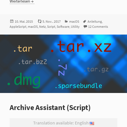
Weiterlesen
Veröffentlicht
10. Mai. 2015
5. Nov.. 2017
Kategorien
macOS
Tags
Anleitung
,
AppleScript
am
,
macOS
,
Netz
,
Script
,
Software
,
Utility
12 Comments
Archive Assistant (Script)
Translation available: English