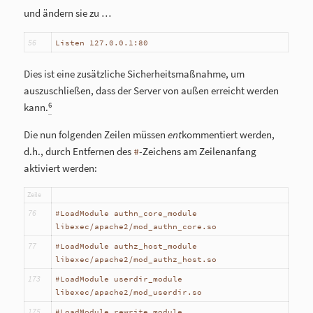
und ändern sie zu …
56
Listen 127.0.0.1:80
Dies ist eine zusätzliche Sicherheitsmaßnahme, um
auszuschließen, dass der Server von außen erreicht werden
6
kann.
Die nun folgenden Zeilen müssen
ent
kommentiert werden,
d.h., durch Entfernen des
-Zeichens am Zeilenanfang
#
aktiviert werden:
Zeile
76
#LoadModule authn_core_module
libexec/apache2/mod_authn_core.so
77
#LoadModule authz_host_module
libexec/apache2/mod_authz_host.so
173
#LoadModule userdir_module
libexec/apache2/mod_userdir.so
175
#LoadModule rewrite_module