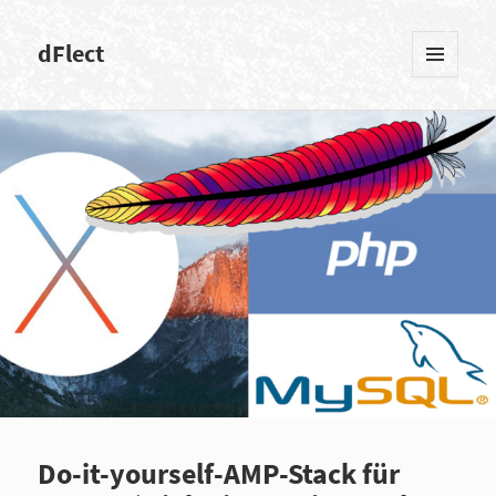
dFlect
MENÜ
UND
WIDGETS
Do-it-yourself-AMP-Stack für