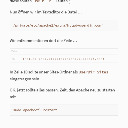
diese sollten
lauten.
-rw-r--r--
Nun öffnen wir im Texteditor die Datei …
/private/etc/apache2/extra/httpd-userdir.conf
Wir entkommentieren dort die Zeile …
Zeile
16
Include /private/etc/apache2/users/*.conf
In Zeile 10 sollte unser Sites-Ordner als
UserDir Sites
eingetragen sein.
OK, jetzt sollte alles passen. Zeit, den Apache neu zu starten
mit …
sudo apachectl restart