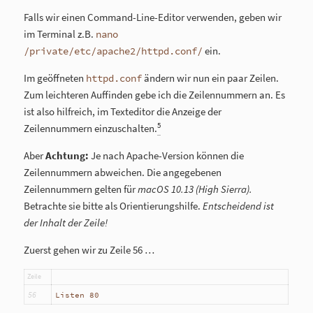
Falls wir einen Command-Line-Editor verwenden, geben wir
im Terminal z.B.
nano
ein.
/private/etc/apache2/httpd.conf/
Im geöffneten
ändern wir nun ein paar Zeilen.
httpd.conf
Zum leichteren Auffinden gebe ich die Zeilennummern an. Es
ist also hilfreich, im Texteditor die Anzeige der
5
Zeilennummern einzuschalten.
Aber
Achtung:
Je nach Apache-Version können die
Zeilennummern abweichen. Die angegebenen
Zeilennummern gelten für
macOS 10.13 (High Sierra).
Betrachte sie bitte als Orientierungshilfe.
Entscheidend ist
der Inhalt der Zeile!
Zuerst gehen wir zu Zeile 56 …
Zeile
56
Listen 80