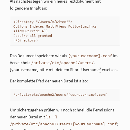
Als nächstes legen wir ein neues Textdokument mit
folgendem Inhalt an:
<Directory "/Users/*/Sites/">

Options Indexes MultiViews FollowSymLinks

AllowOverride All

Require all granted

</Directory>
Das Dokument speichern wir als
im
[yourusername].conf
Verzeichnis
.
/private/etc/apache2/users/
7
[yourusername] bitte mit deinem Short-Username
ersetzen.
Der komplette Pfad der neuen Datei ist also:
/private/etc/apache2/users/[yourusername].conf
Um sicherzugehen prüfen wir noch schnell die Permissions
der neuen Datei mit
ls -l
;
/private/etc/apache2/users/[yourusername].conf
8