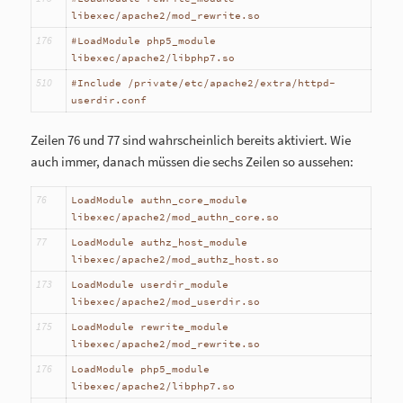
libexec/apache2/mod_rewrite.so
176
#LoadModule php5_module
libexec/apache2/libphp7.so
510
#Include /private/etc/apache2/extra/httpd-
userdir.conf
Zeilen 76 und 77 sind wahrscheinlich bereits aktiviert. Wie
auch immer, danach müssen die sechs Zeilen so aussehen:
76
LoadModule authn_core_module
libexec/apache2/mod_authn_core.so
77
LoadModule authz_host_module
libexec/apache2/mod_authz_host.so
173
LoadModule userdir_module
libexec/apache2/mod_userdir.so
175
LoadModule rewrite_module
libexec/apache2/mod_rewrite.so
176
LoadModule php5_module
libexec/apache2/libphp7.so