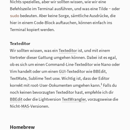
Nichts spezielles, aber wir sollten wissen, wie wir eine
Befehlszeile im Terminal ausführen, und was eine Tilde
oder
~
bedeuten. Aber keine Sorge, sämtliche Ausdrücke, die
sudo
hier in einem Code-Block auftauchen, können einfach ins
Terminal kopiert werden.
Texteditor
Wir sollten wissen, was ein
Texteditor
ist, und mit
einem
Vertreter dieser Gattung umgehen können. Dabei ist es egal,
ob es sich um einen Command-Line-Texteditor wie Nano oder
Vim handelt oder um einen
GUI
-Texteditor wie BBEdit,
TextMate, Sublime Text usw. Wichtig ist, dass der Editor
1
korrekt mit root-User-Dokumenten umgehen kann.
Falls du
noch keinen bevorzugten Texteditor hast, empfehle ich dir
BBEdit
oder die Lightversion
TextWrangler
, vorzugsweise die
Nicht-
MAS
-Versionen.
Homebrew