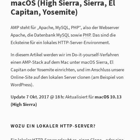
macOS (High Sierra, Sierra, El
Capitan, Yosemite)
AMP
steht für „Apache, MySQL, PHP“, also der Webserver
Apache, die Datenbank My
SQL
sowie
PHP
. Das sind die
Ecksteine für ein lokales HTTP-Server-Environment.
In diesem Artikel werden wir im Do-it-yourself-Verfahren
einen AMP-Stack auf dem Mac unter macOS Sierra, El
Capitan oder Yosemite einrichten, und im Anschluss unsere
Online-Site auf den lokalen Server clonen (am Beispiel von
WordPress).
Update
7 Okt. 2017 @ 18 h
:
Aktualisiert für
macOS 10.13
(High Sierra)
WOZU EIN LOKALER HTTP-SERVER?
Ein lokaler HTTP-Server erlaubt es, einen Clone – oder eine