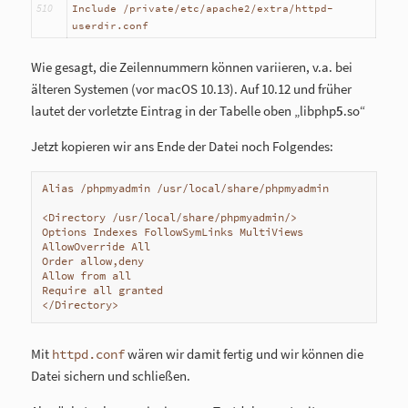
510
Include /private/etc/apache2/extra/httpd-
userdir.conf
Wie gesagt, die Zeilennummern können variieren, v.a. bei
älteren Systemen (vor macOS 10.13). Auf 10.12 und früher
lautet der vorletzte Eintrag in der Tabelle oben „libphp
5
.so“
Jetzt kopieren wir ans Ende der Datei noch Folgendes:
Alias /phpmyadmin /usr/local/share/phpmyadmin

<Directory /usr/local/share/phpmyadmin/>

Options Indexes FollowSymLinks MultiViews

AllowOverride All

Order allow,deny

Allow from all

Require all granted

</Directory>
Mit
wären wir damit fertig und wir können die
httpd.conf
Datei sichern und schließen.