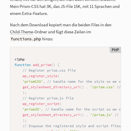
Mein Prism-CSS hat 3K, das JS-File 15K, mit 11 Sprachen und
einem Extra-Feature.
Nach dem Download kopiert man die beiden Files in den
Child-Theme
-Ordner und fügt diese Zeilen im
hinzu:
functions.php
PHP
<?php
function
add_prism
(
)
{
// Register prism.css file
wp_register_style
(
'prismCSS'
,
// handle name for the style so we can re
get_stylesheet_directory_uri
(
)
.
'/prism.css'
// loca
)
;
// Register prism.js file
wp_register_script
(
'prismJS'
,
// handle name for the script so we can re
get_stylesheet_directory_uri
(
)
.
'/prism.js'
// locat
)
;
// Enqueue the registered style and script files