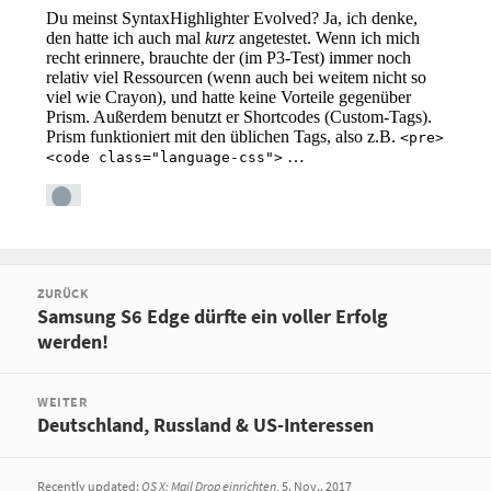
Beitragsnavigation
ZURÜCK
Samsung S6 Edge dürfte ein voller Erfolg
Vorheriger
werden!
Beitrag:
WEITER
Deutschland, Russland & US-Interessen
Nächster
Beitrag:
Recently updated:
OS X: Mail Drop einrichten
, 5. Nov.. 2017