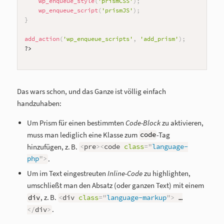
wp_enqueue_style
(
'prismCSS'
)
;
wp_enqueue_script
(
'prismJS'
)
;
}
add_action
(
'wp_enqueue_scripts'
,
'add_prism'
)
;
?>
Das wars schon, und das Ganze ist völlig einfach
handzuhaben:
Um Prism für einen bestimmten
Code-Block
zu aktivieren,
muss man lediglich eine Klasse zum
-Tag
code
hinzufügen, z. B.
<
pre
>
<
code
class
=
"
language-
.
php
"
>
Um im Text eingestreuten
Inline-Code
zu highlighten,
umschließt man den Absatz (oder ganzen Text) mit einem
, z. B.
div
<
div
class
=
"
language-markup
"
>
…
.
</
div
>