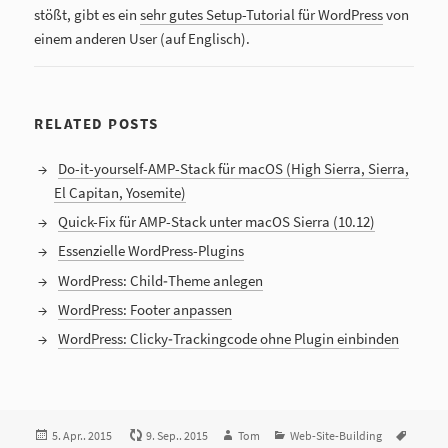
stößt, gibt es ein
sehr gutes Setup-Tutorial für WordPress
von
einem anderen User (auf Englisch).
RELATED POSTS
Do-it-yourself-AMP-Stack für macOS (High Sierra, Sierra,
El Capitan, Yosemite)
Quick-Fix für AMP-Stack unter macOS Sierra (10.12)
Essenzielle WordPress-Plugins
WordPress: Child‑Theme anlegen
WordPress: Footer anpassen
WordPress: Clicky‑Trackingcode ohne Plugin einbinden
Veröffentlicht
5. Apr.. 2015
9. Sep.. 2015
Autor
Tom
Kategorien
Web-Site-Building
Tags