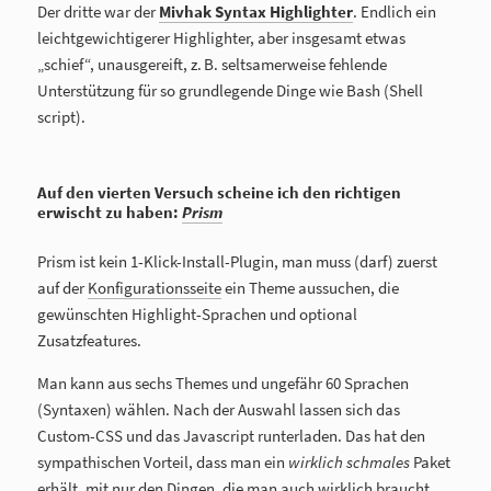
Der dritte war der
Mivhak Syntax Highlighter
. Endlich ein
leichtgewichtigerer Highlighter, aber insgesamt etwas
„schief“, unausgereift, z. B. seltsamerweise fehlende
Unterstützung für so grundlegende Dinge wie Bash (Shell
script).
Auf den vierten Versuch scheine ich den richtigen
erwischt zu haben:
Prism
Prism ist kein 1-Klick-Install-Plugin, man muss (darf) zuerst
auf der
Konfigurationsseite
ein Theme aussuchen, die
gewünschten Highlight-Sprachen und optional
Zusatzfeatures.
Man kann aus sechs Themes und ungefähr 60 Sprachen
(Syntaxen) wählen. Nach der Auswahl lassen sich das
Custom-CSS und das Javascript runterladen. Das hat den
sympathischen Vorteil, dass man ein
wirklich schmales
Paket
erhält, mit nur den Dingen, die man auch wirklich braucht.