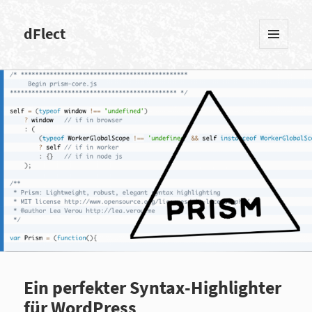
dFlect
MENÜ
UND
WIDGETS
Ein perfekter Syntax-Highlighter
für WordPress