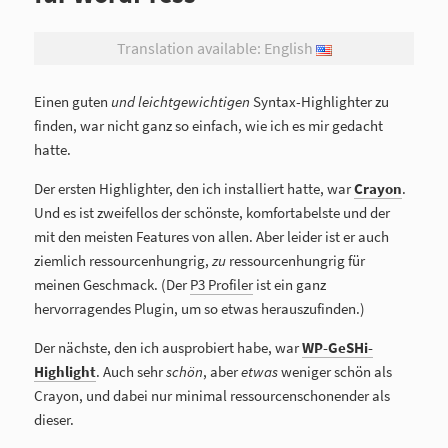
Translation available: English
Einen guten
und leichtgewichtigen
Syntax-Highlighter zu
finden, war nicht ganz so einfach, wie ich es mir gedacht
hatte.
Der ersten Highlighter, den ich installiert hatte, war
Crayon
.
Und es ist zweifellos der schönste, komfortabelste und der
mit den meisten Features von allen. Aber leider ist er auch
ziemlich ressourcenhungrig,
zu
ressourcenhungrig für
meinen Geschmack. (Der
P3 Profiler
ist ein ganz
hervorragendes Plugin, um so etwas herauszufinden.)
Der nächste, den ich ausprobiert habe, war
WP-GeSHi-
Highlight
. Auch sehr
schön
, aber
etwas
weniger schön als
Crayon, und dabei nur minimal ressourcenschonender als
dieser.