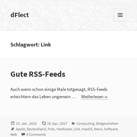
dFlect
MENÜ
UND
WIDGETS
Schlagwort: Link
Gute RSS-Feeds
Auch wenn schon einige Male totgesagt, RSS-Feeds
erleichtern das Leben ungemein …
Weiterlesen
Veröffentlicht
13. Jan.. 2015
19. Apr.. 2017
Kategorien
Computing
,
Zeitgeschehen
am
Tags
Apple
,
Deutschland
,
Foto
,
Hardware
,
Link
,
macOS
,
News
,
Software
,
Web
5 Comments