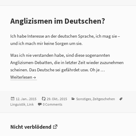
Anglizismen im Deutschen?
Ich habe Interesse an der deutschen Sprache, ich mag sie –
und ich mach mir keine Sorgen um sie.
Was ich nie verstanden habe, sind diese sogenannten
Anglizismen-Debatten, die in letzter Zeit wieder zuzunehmen
scheinen. Das Deutsche sei gefährdet usw. Oh je …
Weiterlesen
Veröffentlicht
12. Jan.. 2015
29. Okt.. 2015
Kategorien
Sonstiges
,
Zeitgeschehen
Tags
Linguistik
am
,
Link
0 Comments
Nicht verblödend